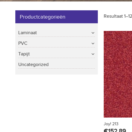
Resultaat 1–1
Productcategorieën
Laminaat
PVC
Tapijt
Uncategorized
Joy! 213
€
152.89