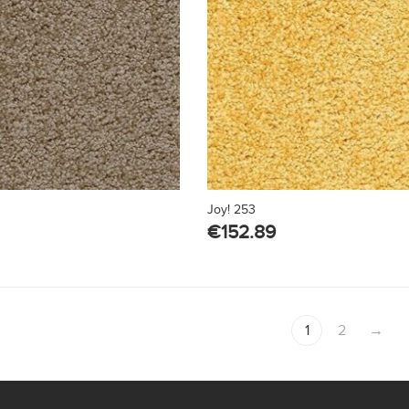
Joy! 253
€
152.89
1
2
→