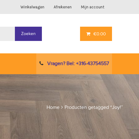
Winkelwagen
Afrekenen
Mijn account
Zoeken
€
0.00
Vragen? Bel: +316-43754557
Home
Producten getagged “Joy!”