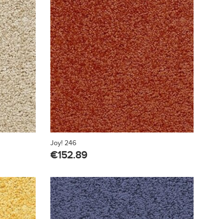
Joy! 246
€
152.89