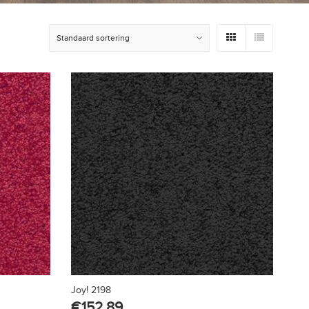
Joy! 2198
€
152.89