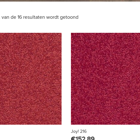
2 van de 16 resultaten wordt getoond
Joy! 216
€
152.89