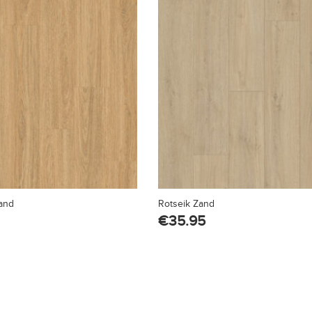
and
Rotseik Zand
€
35.95