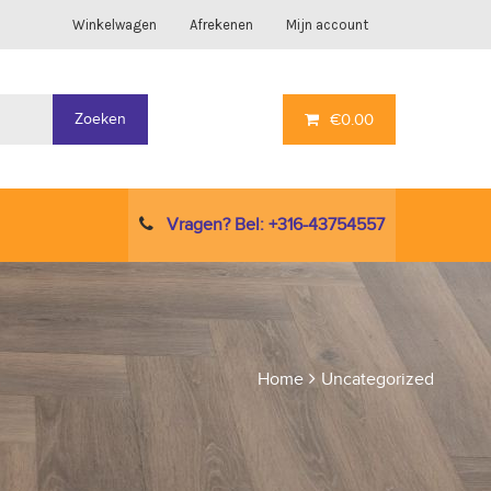
Winkelwagen
Afrekenen
Mijn account
Zoeken
€
0.00
Vragen? Bel: +316-43754557
Home
Uncategorized