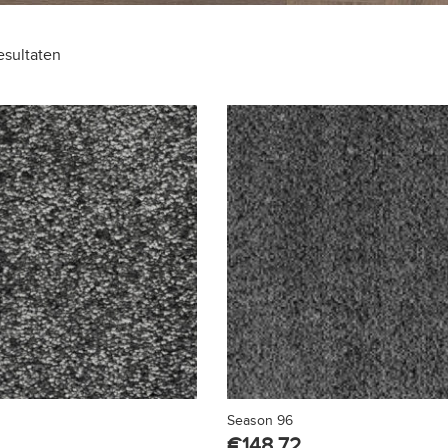
esultaten
Season 96
€
148.72