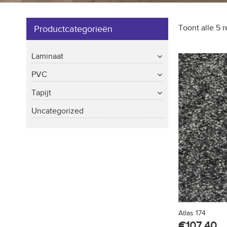
Toont alle 5 r
Productcategorieën
Laminaat
PVC
Tapijt
Uncategorized
Atlas 174
€
107.40