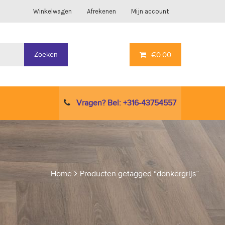
Winkelwagen
Afrekenen
Mijn account
Zoeken
€
0.00
Vragen? Bel: +316-43754557
Home
Producten getagged “donkergrijs”