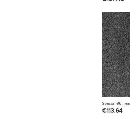
Season 96 maat
€
113.64