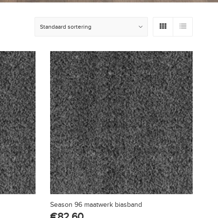
Season 96 maatwerk biasband
€
82.60