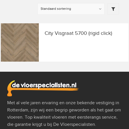
City Visgraat 5700 (rigid click)
Met al vele jaren ervaring en onze bekende vestiging in
Rotterdam, zijn wij een begrip geworden als het gaat om
vloeren. Top kwaliteit vloeren met eersterangs service,
die garantie krijgt u bij De Vloerspecialisten.