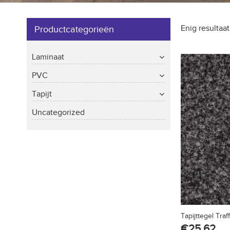
Enig resultaat
Productcategorieën
Laminaat
PVC
Tapijt
Uncategorized
Tapijttegel Traf
€
25.62