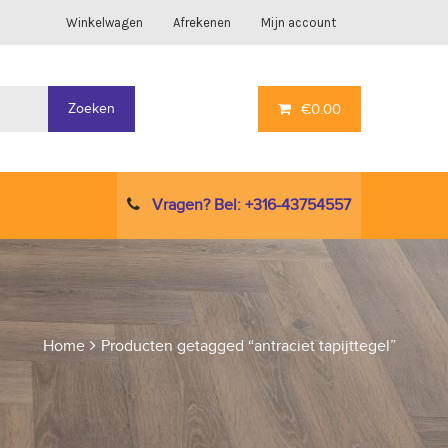
Winkelwagen
Afrekenen
Mijn account
Zoeken
€
0.00
Vragen? Bel: +316-43754557
Home
Producten getagged “antraciet tapijttegel”