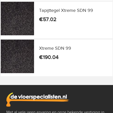
Tapijttegel Xtreme SDN 99
€
57.02
Xtreme SDN 99
€
190.04
Met al vele jaren ervaring en onze bekende vestiging in