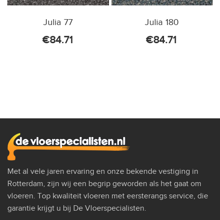
Julia 77
Julia 180
€
84.71
€
84.71
Met al vele jaren ervaring en onze bekende vestiging in
Rotterdam, zijn wij een begrip geworden als het gaat om
vloeren. Top kwaliteit vloeren met eersterangs service, die
garantie krijgt u bij De Vloerspecialisten.