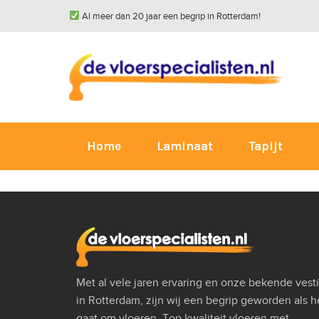
Al meer dan 20 jaar een begrip in Rotterdam!
Home
Laminaat
Tapijt
Met al vele jaren ervaring en onze bekende vest
in Rotterdam, zijn wij een begrip geworden als h
gaat om vloeren. Top kwaliteit vloeren met