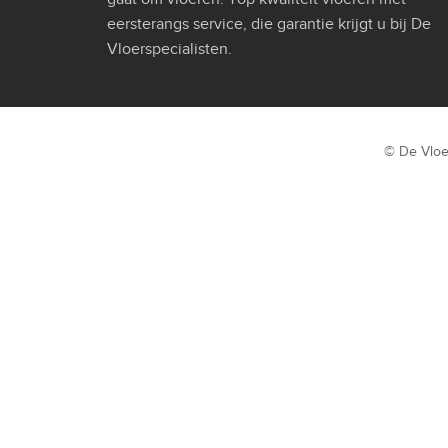
eersterangs service, die garantie krijgt u bij De
Vloerspecialisten.
© De Vloe