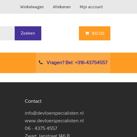
Winkelwagen
Afrekenen
Mijn account
Zoeken
€
0.00
Vragen? Bel: +316-43754557
Contact
info@devloerspecialisten.nl
www.devloerspecialisten.nl
06 - 4375 4557
Zwart Janstraat 146 B