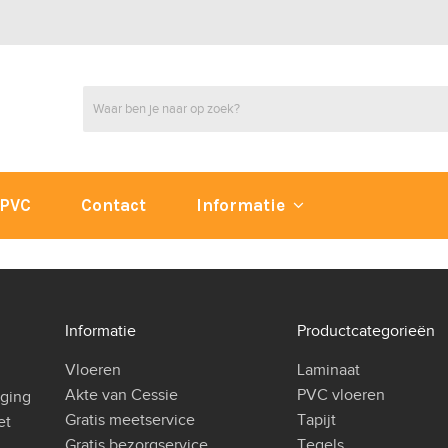
PVC
Contact
Informatie
Informatie
Productcategorieën
Vloeren
Laminaat
Akte van Cessie
PVC vloeren
iging
Gratis meetservice
Tapijt
et
Gratis bezorgservice
Tegels