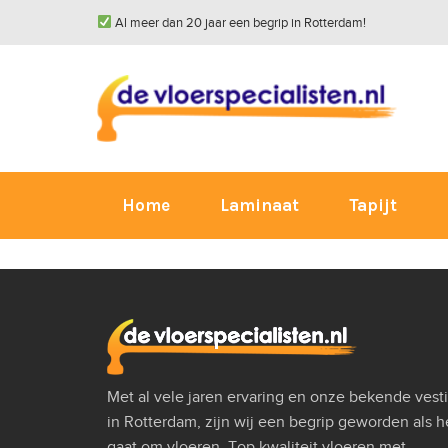
Al meer dan 20 jaar een begrip in Rotterdam!
Home
Laminaat
Tapijt
Met al vele jaren ervaring en onze bekende vest
in Rotterdam, zijn wij een begrip geworden als h
gaat om vloeren. Top kwaliteit vloeren met