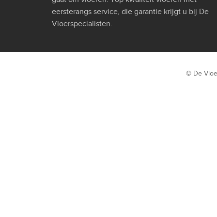
eersterangs service, die garantie krijgt u bij De
Vloerspecialisten.
© De Vloe