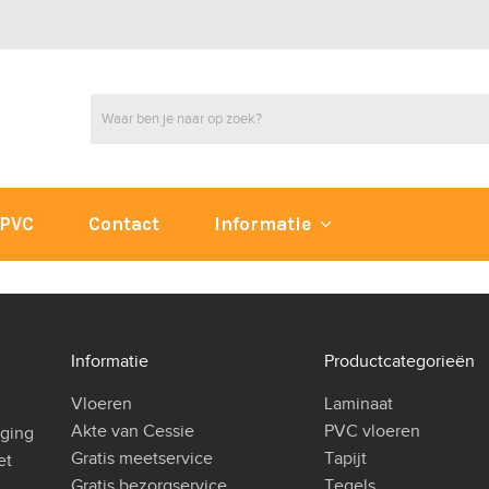
PVC
Contact
Informatie
Informatie
Productcategorieën
Vloeren
Laminaat
Akte van Cessie
PVC vloeren
iging
Gratis meetservice
Tapijt
et
Gratis bezorgservice
Tegels