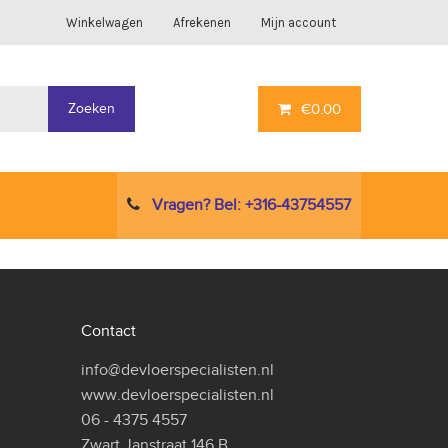
Winkelwagen
Afrekenen
Mijn account
Zoeken
€
0.00
Vragen? Bel: +316-43754557
Contact
info@devloerspecialisten.nl
www.devloerspecialisten.nl
06 - 4375 4557
Zwart Janstraat 146 B