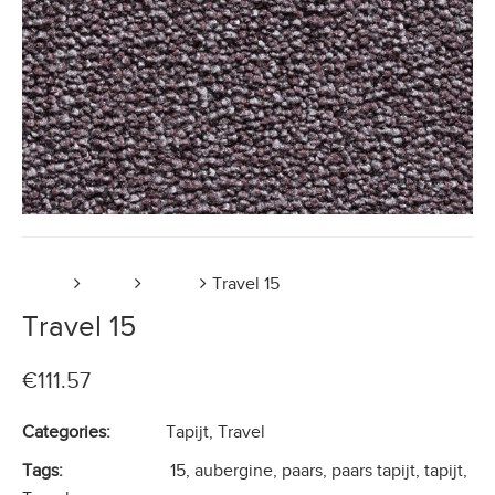
Home
Tapijt
Travel
Travel 15
Travel 15
€
111.57
Categories:
Tapijt
,
Travel
Tags:
15
,
aubergine
,
paars
,
paars tapijt
,
tapijt
,