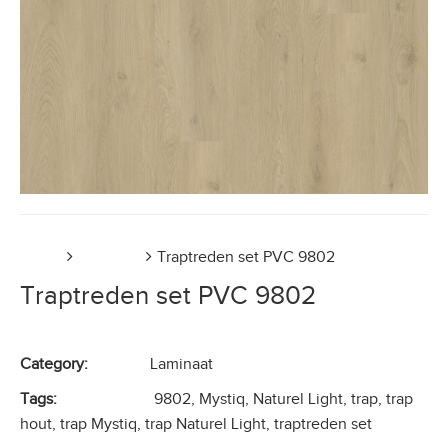
Home
Laminaat
Traptreden set PVC 9802
Traptreden set PVC 9802
Category:
Laminaat
Tags:
9802
,
Mystiq
,
Naturel Light
,
trap
,
trap
hout
,
trap Mystiq
,
trap Naturel Light
,
traptreden set