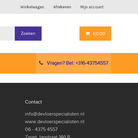
Winkelwagen
Afrekenen
Mijn account
Zoeken
€
0.00
Vragen? Bel: +316-43754557
Contact
info@devloerspecialisten.nl
www.devloerspecialisten.nl
06 - 4375 4557
Zwart Janstraat 146 B