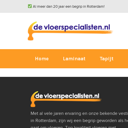
Al meer dan 20 jaar een begrip in Rotterdam!
Home
Laminaat
Tapijt
Met al vele jaren ervaring en onze bekende vest
in Rotterdam, zijn wij een begrip geworden als h
gaat om vloeren. Top kwaliteit vloeren met