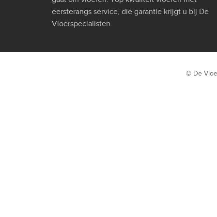
eersterangs service, die garantie krijgt u bij De
Vloerspecialisten.
© De Vloe