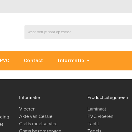
PVC
Contact
Informatie
Informatie
Productcategorieën
Vloeren
Laminaat
Akte van Cessie
PVC vloeren
iging
Gratis meetservice
Tapijt
et
Gratis bezorgservice
Tegels