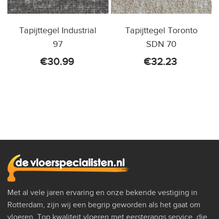
Tapijttegel Industrial
Tapijttegel Toronto
97
SDN 70
€
30.99
€
32.23
Met al vele jaren ervaring en onze bekende vestiging in
Rotterdam, zijn wij een begrip geworden als het gaat om
vloeren. Top kwaliteit vloeren met eersterangs service, die