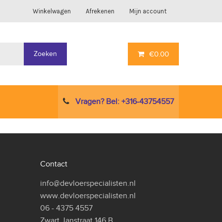
Winkelwagen
Afrekenen
Mijn account
Zoeken
€
0.00
Vragen? Bel: +316-43754557
Contact
info@devloerspecialisten.nl
www.devloerspecialisten.nl
06 - 4375 4557
Zwart Janstraat 146 B