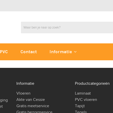
PVC
Contact
Informatie
Informatie
Productcategorieën
Vloeren
Laminaat
Akte van Cessie
PVC vloeren
iging
Gratis meetservice
Tapijt
et
Gratis bezorgservice
Tegels