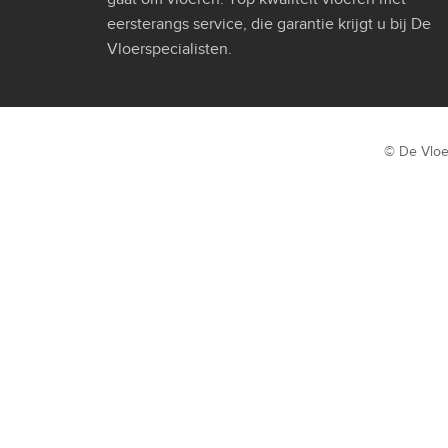
eersterangs service, die garantie krijgt u bij De
Vloerspecialisten.
© De Vloe