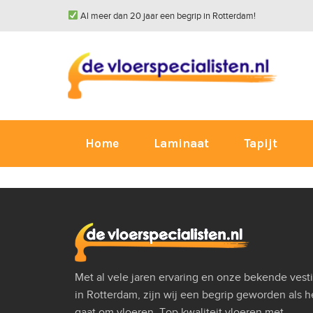
Al meer dan 20 jaar een begrip in Rotterdam!
Home
Laminaat
Tapijt
Met al vele jaren ervaring en onze bekende vest
in Rotterdam, zijn wij een begrip geworden als h
gaat om vloeren. Top kwaliteit vloeren met