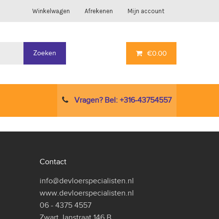
Winkelwagen
Afrekenen
Mijn account
Zoeken
€
0.00
Vragen? Bel: +316-43754557
Contact
info@devloerspecialisten.nl
www.devloerspecialisten.nl
06 - 4375 4557
Zwart Janstraat 146 B