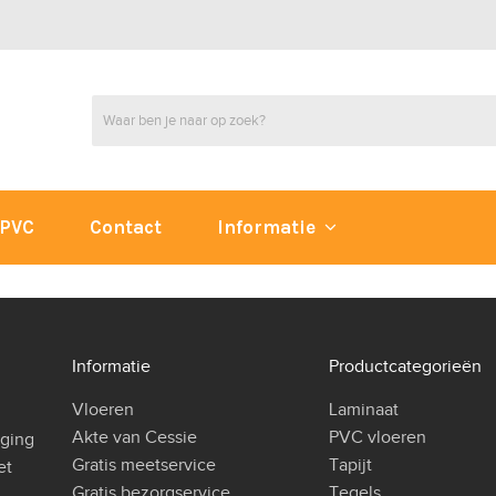
PVC
Contact
Informatie
Informatie
Productcategorieën
Vloeren
Laminaat
Akte van Cessie
PVC vloeren
iging
Gratis meetservice
Tapijt
et
Gratis bezorgservice
Tegels