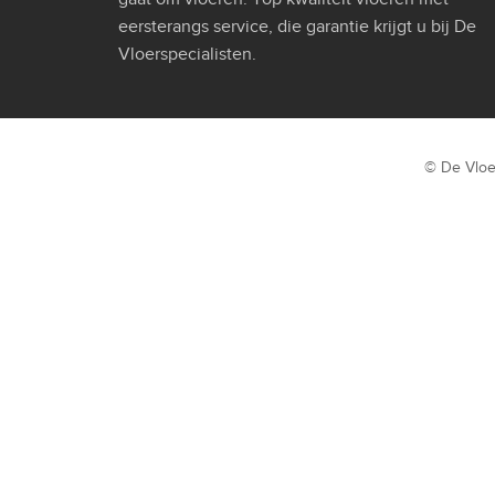
eersterangs service, die garantie krijgt u bij De
Vloerspecialisten.
© De Vloe