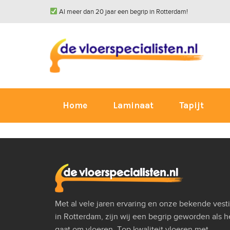
Al meer dan 20 jaar een begrip in Rotterdam!
Home
Laminaat
Tapijt
Met al vele jaren ervaring en onze bekende vest
in Rotterdam, zijn wij een begrip geworden als h
gaat om vloeren. Top kwaliteit vloeren met