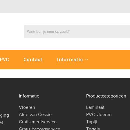
PVC
Contact
Informatie
Informatie
Productcategorieën
Vloeren
Laminaat
Akte van Cessie
PVC vloeren
iging
Gratis meetservice
Tapijt
et
Gratis bezorgservice
Tegels