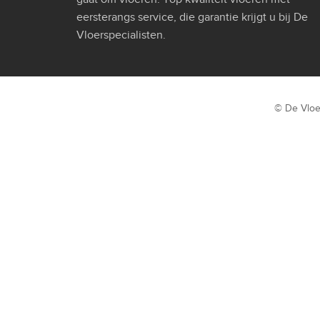
eersterangs service, die garantie krijgt u bij De
Vloerspecialisten.
© De Vloe