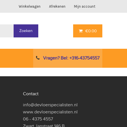
Winkelwagen
Afrekenen
Mijn account
Zoeken
€
0.00
Vragen? Bel: +316-43754557
Contact
info@devloerspecialisten.nl
www.devloerspecialisten.nl
06 - 4375 4557
Zwart Janstraat 146 B