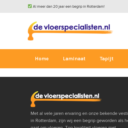
Al meer dan 20 jaar een begrip in Rotterdam!
Home
Laminaat
Tapijt
Met al vele jaren ervaring en onze bekende vest
in Rotterdam, zijn wij een begrip geworden als h
gaat om vloeren. Top kwaliteit vloeren met