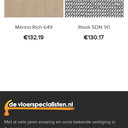
Merino Rich 649
Rivoli SDN 90
€
132.19
€
130.17
Met al vele jaren ervaring en onze bekende vestiging in