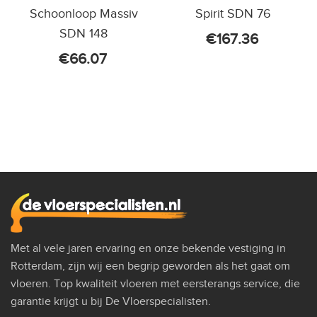
Schoonloop Massiv
Spirit SDN 76
SDN 148
€
167.36
€
66.07
Met al vele jaren ervaring en onze bekende vestiging in
Rotterdam, zijn wij een begrip geworden als het gaat om
vloeren. Top kwaliteit vloeren met eersterangs service, die
garantie krijgt u bij De Vloerspecialisten.