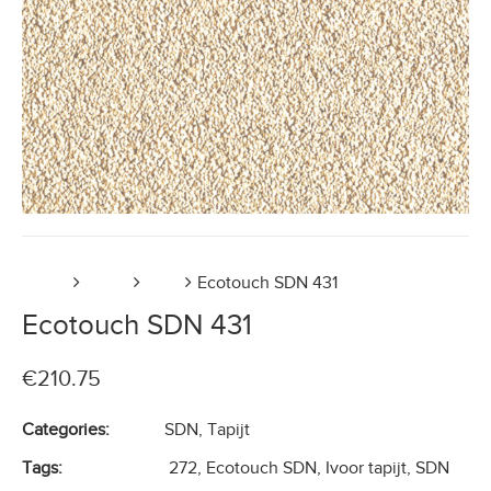
Home
Tapijt
SDN
Ecotouch SDN 431
Ecotouch SDN 431
€
210.75
Categories:
SDN
,
Tapijt
Tags:
272
,
Ecotouch SDN
,
Ivoor tapijt
,
SDN