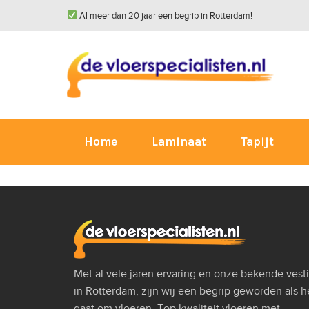
Al meer dan 20 jaar een begrip in Rotterdam!
Home
Laminaat
Tapijt
Met al vele jaren ervaring en onze bekende vest
in Rotterdam, zijn wij een begrip geworden als h
gaat om vloeren. Top kwaliteit vloeren met