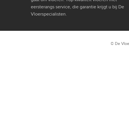
eersterangs service, die garantie krijgt u bij De
Vloerspecialisten.
© De Vloe