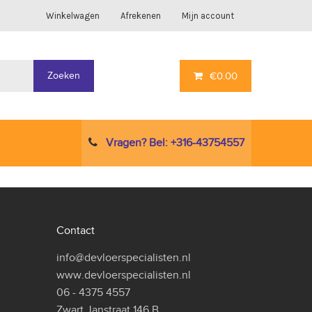
Winkelwagen
Afrekenen
Mijn account
Zoeken
€
0.00
Vragen? Bel: +316-43754557
Contact
info@devloerspecialisten.nl
www.devloerspecialisten.nl
06 - 4375 4557
Zwart Janstraat 146 B