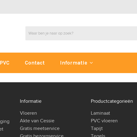
PVC
Contact
Informatie
Informatie
Productcategorieën
Vloeren
Laminaat
Akte van Cessie
PVC vloeren
iging
Gratis meetservice
Tapijt
et
Gratis bezorgservice
Tegels