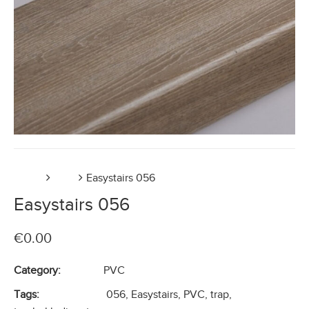
Home
PVC
Easystairs 056
Easystairs 056
€
0.00
Category:
PVC
Tags:
056
,
Easystairs
,
PVC
,
trap
,