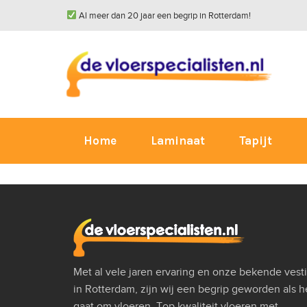
Al meer dan 20 jaar een begrip in Rotterdam!
Home
Laminaat
Tapijt
Met al vele jaren ervaring en onze bekende vest
in Rotterdam, zijn wij een begrip geworden als h
gaat om vloeren. Top kwaliteit vloeren met