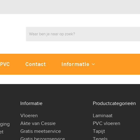
PVC
Contact
Informatie
Informatie
Productcategorieën
Vloeren
Laminaat
Akte van Cessie
PVC vloeren
iging
Gratis meetservice
Tapijt
et
Gratis bezorgservice
Tegels