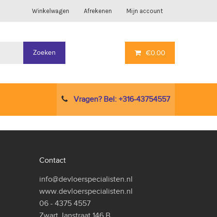
Winkelwagen
Afrekenen
Mijn account
Zoeken
€
0.00
Vragen? Bel: +316-43754557
Contact
info@devloerspecialisten.nl
www.devloerspecialisten.nl
06 - 4375 4557
Zwart Janstraat 146 B