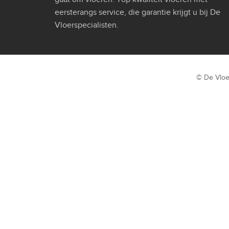
eersterangs service, die garantie krijgt u bij De
Vloerspecialisten.
© De Vloe