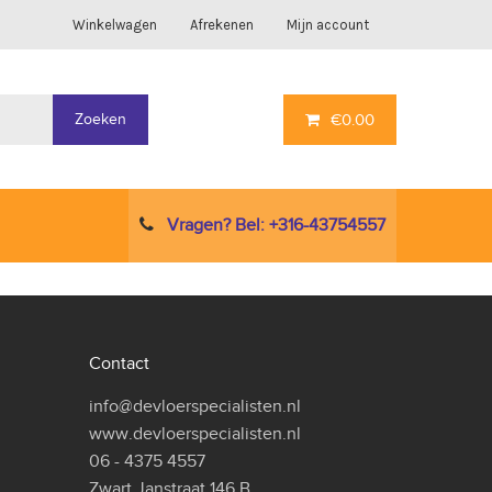
Winkelwagen
Afrekenen
Mijn account
Zoeken
€
0.00
Vragen? Bel: +316-43754557
Contact
info@devloerspecialisten.nl
www.devloerspecialisten.nl
06 - 4375 4557
Zwart Janstraat 146 B