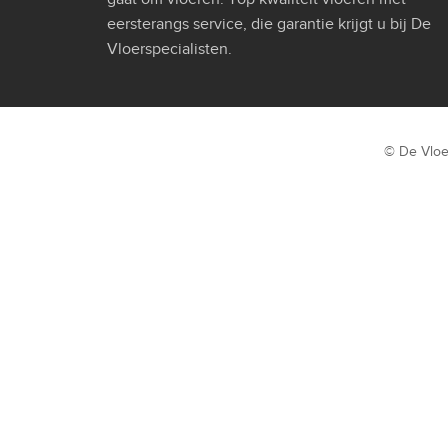
eersterangs service, die garantie krijgt u bij De
Vloerspecialisten.
© De Vloe