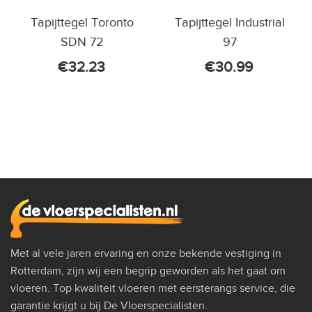
Tapijttegel Toronto
Tapijttegel Industrial
SDN 72
97
€
32.23
€
30.99
Met al vele jaren ervaring en onze bekende vestiging in
Rotterdam, zijn wij een begrip geworden als het gaat om
vloeren. Top kwaliteit vloeren met eersterangs service, die
garantie krijgt u bij De Vloerspecialisten.