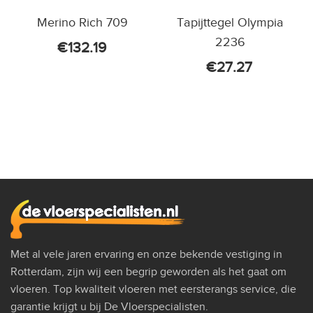
Merino Rich 709
Tapijttegel Olympia
2236
€
132.19
€
27.27
Met al vele jaren ervaring en onze bekende vestiging in
Rotterdam, zijn wij een begrip geworden als het gaat om
vloeren. Top kwaliteit vloeren met eersterangs service, die
garantie krijgt u bij De Vloerspecialisten.