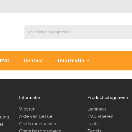
PVC
Contact
Informatie
Informatie
Productcategorieën
Vloeren
Laminaat
Akte van Cessie
PVC vloeren
iging
Gratis meetservice
Tapijt
et
Gratis bezorgservice
Tegels