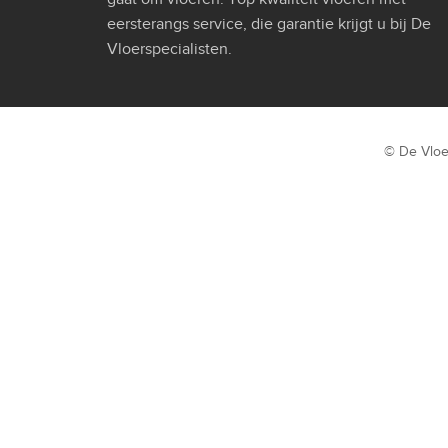
eersterangs service, die garantie krijgt u bij De
Vloerspecialisten.
© De Vloe