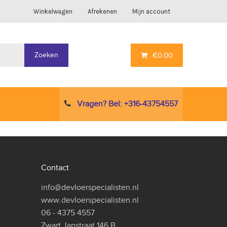
Winkelwagen
Afrekenen
Mijn account
Zoeken
€
0.00
Vragen? Bel: +316-43754557
Contact
info@devloerspecialisten.nl
www.devloerspecialisten.nl
06 - 4375 4557
Zwart Janstraat 146 B