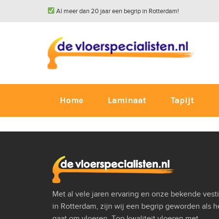
Al meer dan 20 jaar een begrip in Rotterdam!
Home
Laminaat
Tapijt
Met al vele jaren ervaring en onze bekende vest
in Rotterdam, zijn wij een begrip geworden als h
gaat om vloeren. Top kwaliteit vloeren met