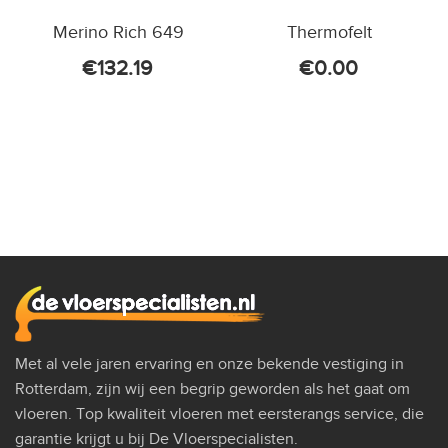
Merino Rich 649
Thermofelt
€
132.19
€
0.00
Met al vele jaren ervaring en onze bekende vestiging in
Rotterdam, zijn wij een begrip geworden als het gaat om
vloeren. Top kwaliteit vloeren met eersterangs service, die
garantie krijgt u bij De Vloerspecialisten.