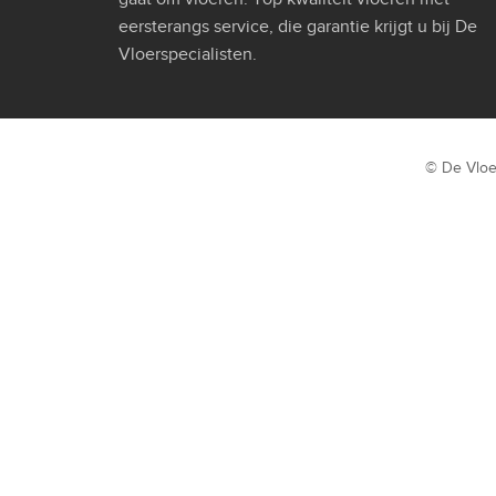
eersterangs service, die garantie krijgt u bij De
Vloerspecialisten.
© De Vloe