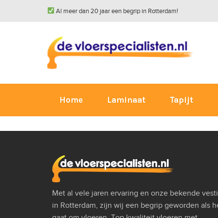
Al meer dan 20 jaar een begrip in Rotterdam!
Home
Laminaat
Tapijt
Met al vele jaren ervaring en onze bekende vest
in Rotterdam, zijn wij een begrip geworden als h
gaat om vloeren. Top kwaliteit vloeren met