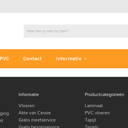
PVC
Contact
Informatie
Informatie
Productcategorieën
Vloeren
Laminaat
Akte van Cessie
PVC vloeren
iging
Gratis meetservice
Tapijt
et
Gratis bezorgservice
Tegels