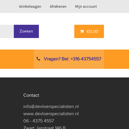
Winkelwagen
Afrekenen
Mijn account
Zoeken
€
0.00
Vragen? Bel: +316-43754557
Contact
info@devloerspecialisten.nl
www.devloerspecialisten.nl
06 - 4375 4557
Zwart Janstraat 146 B