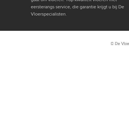
eersterangs service, die garantie krijgt u bij De
Vloerspecialisten.
© De Vloe