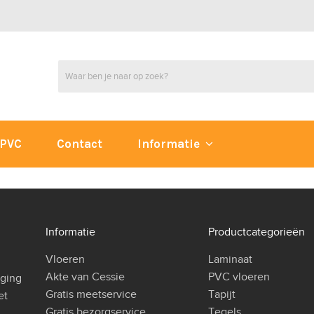
PVC
Contact
Informatie
Informatie
Productcategorieën
Vloeren
Laminaat
Akte van Cessie
PVC vloeren
iging
Gratis meetservice
Tapijt
et
Gratis bezorgservice
Tegels