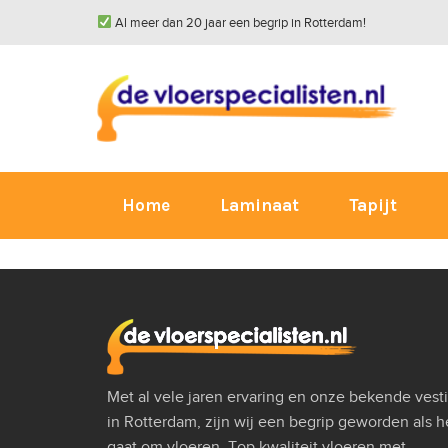
Al meer dan 20 jaar een begrip in Rotterdam!
Home
Laminaat
Tapijt
Met al vele jaren ervaring en onze bekende vest
in Rotterdam, zijn wij een begrip geworden als h
gaat om vloeren. Top kwaliteit vloeren met