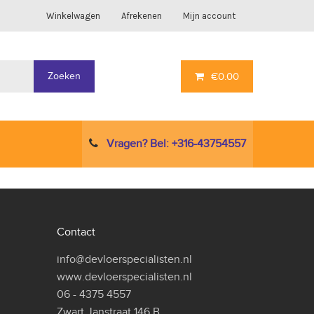
Winkelwagen
Afrekenen
Mijn account
Zoeken
€
0.00
Vragen? Bel: +316-43754557
Contact
info@devloerspecialisten.nl
www.devloerspecialisten.nl
06 - 4375 4557
Zwart Janstraat 146 B