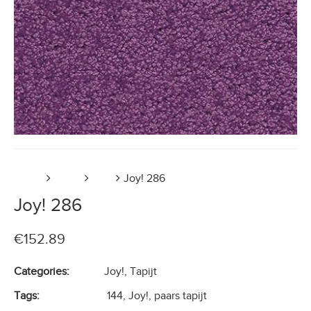
Home
Tapijt
Joy!
Joy! 286
Joy! 286
€
152.89
Categories:
Joy!
,
Tapijt
Tags:
144
,
Joy!
,
paars tapijt