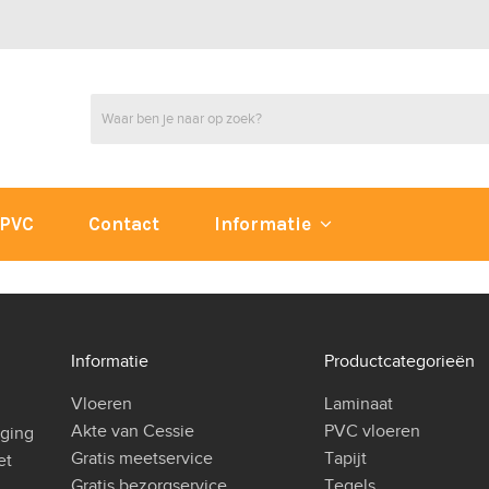
PVC
Contact
Informatie
Informatie
Productcategorieën
Vloeren
Laminaat
Akte van Cessie
PVC vloeren
iging
Gratis meetservice
Tapijt
et
Gratis bezorgservice
Tegels