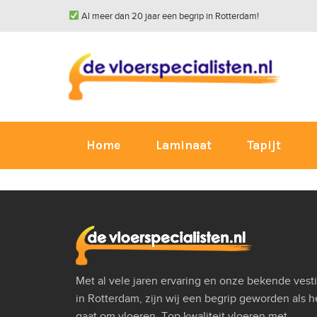
Al meer dan 20 jaar een begrip in Rotterdam!
Home
Laminaat
Tapijt
Met al vele jaren ervaring en onze bekende vest
in Rotterdam, zijn wij een begrip geworden als h
gaat om vloeren. Top kwaliteit vloeren met