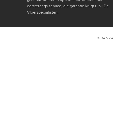
eersterangs service, die garantie krijgt u bij De
Vloerspecialisten.
© De Vloe