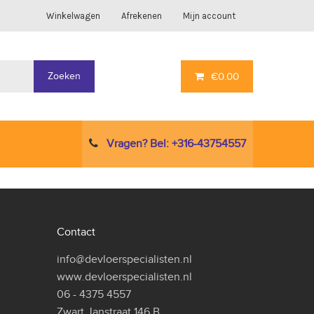
Winkelwagen
Afrekenen
Mijn account
Zoeken
€
0.00
Vragen? Bel: +316-43754557
Contact
info@devloerspecialisten.nl
www.devloerspecialisten.nl
06 - 4375 4557
Zwart Janstraat 146 B