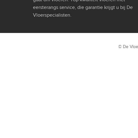
eersterangs service, die garantie krijgt u bij De
Vloerspecialisten.
© De Vloe