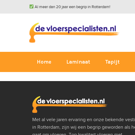
Al meer dan 20 jaar een begrip in Rotterdam!
Home
Laminaat
Tapijt
Met al vele jaren ervaring en onze bekende vest
in Rotterdam, zijn wij een begrip geworden als h
gaat om vloeren. Top kwaliteit vloeren met