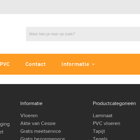
PVC
Contact
Informatie
Informatie
Productcategorieën
Vloeren
Laminaat
Akte van Cessie
PVC vloeren
iging
Gratis meetservice
Tapijt
et
Gratis bezorgservice
Tegels