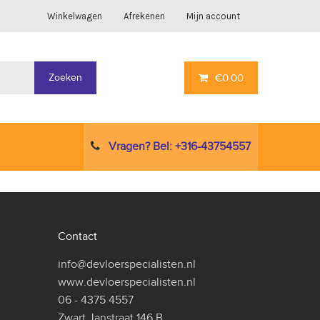
Winkelwagen
Afrekenen
Mijn account
Zoeken
€
0.00
Vragen? Bel: +316-43754557
Contact
info@devloerspecialisten.nl
www.devloerspecialisten.nl
06 - 4375 4557
Zwart Janstraat 146 B