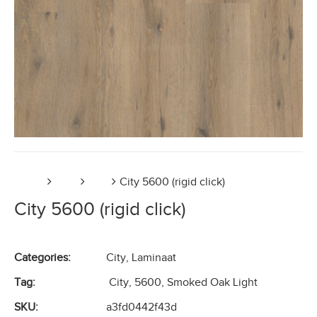
Home
PVC
City
City 5600 (rigid click)
City 5600 (rigid click)
Categories:
City
,
Laminaat
Tag:
City, 5600, Smoked Oak Light
SKU:
a3fd0442f43d